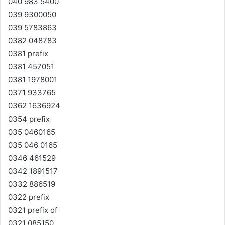
040 983 5400
039 9300050
039 5783863
0382 048783
0381 prefix
0381 457051
0381 1978001
0371 933765
0362 1636924
0354 prefix
035 0460165
035 046 0165
0346 461529
0342 1891517
0332 886519
0322 prefix
0321 prefix of
0321 085150