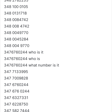
348 2782235
348 100 0105
348 0131718
348 0084742
348 008 4742
348 0049770
348 0045284
348 004 9770
3476760244 who is it
3476760244 who is
3476760244 what number is it
347 7133995
347 7009828
347 6760244
347 676 0244
347 6327331
347 6228750
347 582 7444