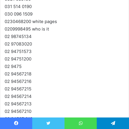
031 514 0190
030 096 1509
0230468200 white pages
0209998495 who is it
02 98745134
02 97083020
02 94751573
02 94751200
02 9475
02 94567218
02 94567216
02 94567215
02 94567214
02 94567213
02 94567210
02 94567 213
02 9456 7214
Facebook
Twitter
WhatsApp
Telegram