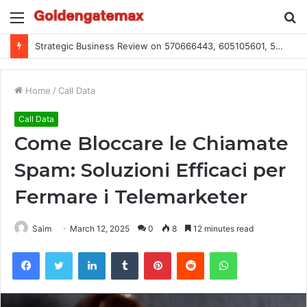
Menu
S
fo
Global Industry Metrics for 686490640, 9192893422, 951668813, 913300732, 3248281470, 1134683767
Home
/
Call Data
Call Data
Come Bloccare le Chiamate
Spam: Soluzioni Efficaci per
Fermare i Telemarketer
Saim
March 12, 2025
0
8
12 minutes read
Facebook
Twitter
LinkedIn
Tumblr
Pinterest
Reddit
WhatsApp